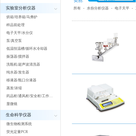
类别:
实验室分析仪器
所有
-
水份分析仪器
-
电子天平
-
烘箱/培养箱/马弗炉
样品前处理
电子天平/水分仪
泵/真空泵
低温恒温槽/循环水冷却器
振荡器/搅拌器
洗瓶机/超声波清洗器
纯水器/发生器
移液器/瓶口分液器
蒸发/浓缩
药品柜/通风柜/安全柜/工作…
显微镜
生命科学仪器
微生物检测系统
荧光定量PCR