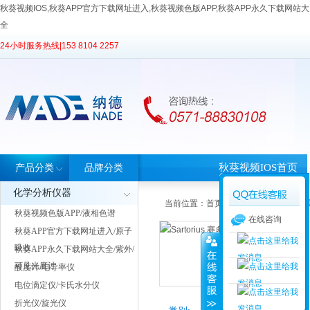
秋葵视频IOS,秋葵APP官方下载网址进入,秋葵视频色版APP,秋葵APP永久下载网站大
全
24小时服务热线|
153 8104 2257
秋葵视频IOS首页
产品分类
品牌分类
化学分析仪器
当前位置：
首页
>
品牌中心
> Sartori
秋葵视频色版APP/液相色谱
在线咨询
秋葵APP官方下载网址进入/原子
吸收
秋葵APP永久下载网站大全/紫外/
可见光度计
酸度计/电导率仪
电位滴定仪/卡氏水分仪
折光仪/旋光仪