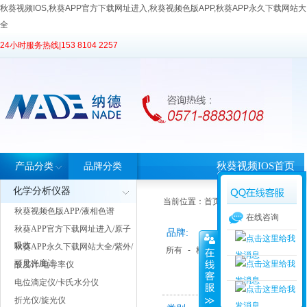
秋葵视频IOS,秋葵APP官方下载网址进入,秋葵视频色版APP,秋葵APP永久下载网站大
全
24小时服务热线|
153 8104 2257
秋葵视频IOS首页
产品分类
品牌分类
化学分析仪器
当前位置：
首页
>
产品中心
> 产品分类
秋葵视频色版APP/液相色谱
在线咨询
秋葵APP官方下载网址进入/原子
品牌:
吸收
秋葵APP永久下载网站大全/紫外/
所有
-
格瑞德曼
-
宝德仪器
-
睿科
可见光度计
酸度计/电导率仪
电位滴定仪/卡氏水分仪
折光仪/旋光仪