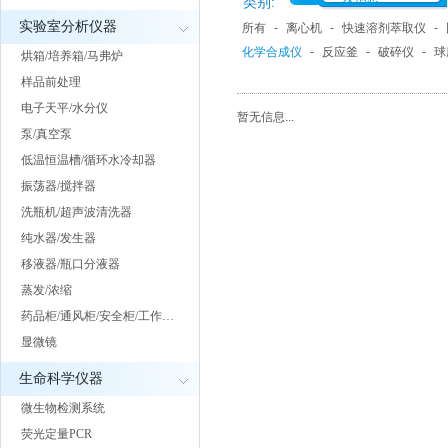
类别:
实验室分析仪器
所有
-
离心机
-
快速溶剂萃取仪
-
化学合成仪
-
反应釜
-
破碎仪
-
球
烘箱/培养箱/马弗炉
样品前处理
电子天平/水分仪
暂无信息...
泵/真空泵
低温恒温槽/循环水冷却器
振荡器/搅拌器
洗瓶机/超声波清洗器
纯水器/发生器
移液器/瓶口分液器
蒸发/浓缩
药品柜/通风柜/安全柜/工作…
显微镜
生命科学仪器
微生物检测系统
荧光定量PCR