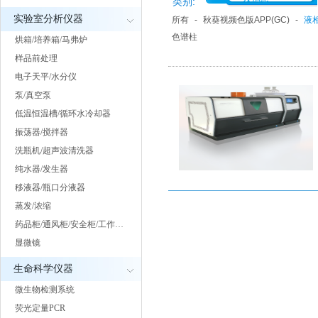
类别:
实验室分析仪器
所有
-
秋葵视频色版APP(GC)
-
液相
色谱柱
烘箱/培养箱/马弗炉
样品前处理
电子天平/水分仪
泵/真空泵
低温恒温槽/循环水冷却器
振荡器/搅拌器
洗瓶机/超声波清洗器
纯水器/发生器
移液器/瓶口分液器
蒸发/浓缩
药品柜/通风柜/安全柜/工作…
显微镜
生命科学仪器
微生物检测系统
荧光定量PCR