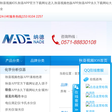
秋葵视频IOS,秋葵APP官方下载网址进入,秋葵视频色版APP,秋葵APP永久下载网站大
全
24小时服务热线|
153 8104 2257
秋葵视频IOS首页
产品分类
品牌分类
化学分析仪器
当前位置：
首页
>
产品中心
> 产品分类
秋葵视频色版APP/液相色谱
在线咨询
秋葵APP官方下载网址进入/原子
品牌:
吸收
秋葵APP永久下载网站大全/紫外/
所有
-
宝德仪器
可见光度计
酸度计/电导率仪
电位滴定仪/卡氏水分仪
折光仪/旋光仪