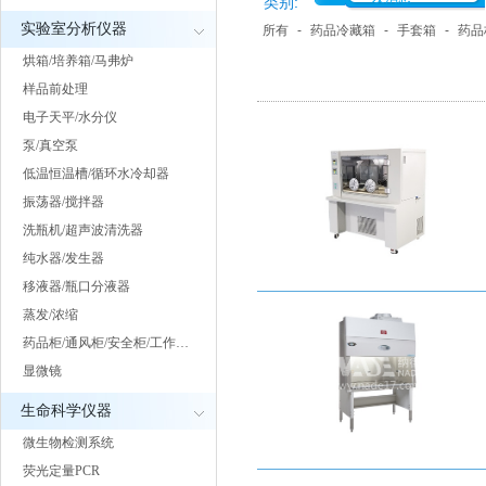
类别:
实验室分析仪器
所有
-
药品冷藏箱
-
手套箱
-
药品
烘箱/培养箱/马弗炉
样品前处理
电子天平/水分仪
泵/真空泵
低温恒温槽/循环水冷却器
振荡器/搅拌器
洗瓶机/超声波清洗器
纯水器/发生器
移液器/瓶口分液器
蒸发/浓缩
药品柜/通风柜/安全柜/工作…
显微镜
生命科学仪器
微生物检测系统
荧光定量PCR