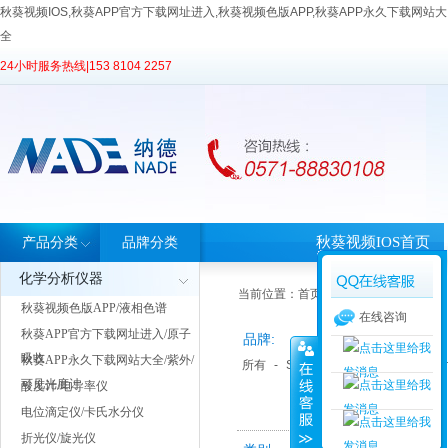
秋葵视频IOS,秋葵APP官方下载网址进入,秋葵视频色版APP,秋葵APP永久下载网站大
全
24小时服务热线|
153 8104 2257
秋葵视频IOS首页
产品分类
品牌分类
化学分析仪器
当前位置：
首页
>
产品中心
> 产品分类
秋葵视频色版APP/液相色谱
在线咨询
秋葵APP官方下载网址进入/原子
品牌:
吸收
秋葵APP永久下载网站大全/紫外/
所有
-
SYSBEL西斯贝尔
-
天美Tec
可见光度计
酸度计/电导率仪
电位滴定仪/卡氏水分仪
折光仪/旋光仪