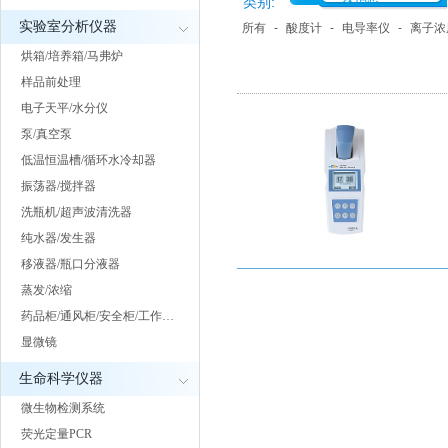
类别:
实验室分析仪器
所有
-
酸度计
-
电导率仪
-
离子浓
烘箱/培养箱/马弗炉
样品前处理
电子天平/水分仪
泵/真空泵
低温恒温槽/循环水冷却器
振荡器/搅拌器
洗瓶机/超声波清洗器
纯水器/发生器
移液器/瓶口分液器
蒸发/浓缩
药品柜/通风柜/安全柜/工作…
显微镜
生命科学仪器
微生物检测系统
荧光定量PCR