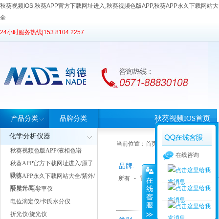
秋葵视频IOS,秋葵APP官方下载网址进入,秋葵视频色版APP,秋葵APP永久下载网站大
全
24小时服务热线|
153 8104 2257
秋葵视频IOS首页
产品分类
品牌分类
化学分析仪器
当前位置：
首页
>
产品中心
> 产品分类
秋葵视频色版APP/液相色谱
在线咨询
秋葵APP官方下载网址进入/原子
品牌:
吸收
秋葵APP永久下载网站大全/紫外/
所有
-
雷磁
-
ATAGO 爱拓
-
The
可见光度计
酸度计/电导率仪
电位滴定仪/卡氏水分仪
折光仪/旋光仪